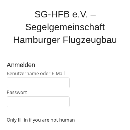
Zum
Inhalt
SG-HFB e.V. –
springen
Segelgemeinschaft
Hamburger Flugzeugbau
Sparte
der
Anmelden
Airbus-
Benutzername oder E-Mail
Sportgemeinschaft
Hamburg
Passwort
Only fill in if you are not human