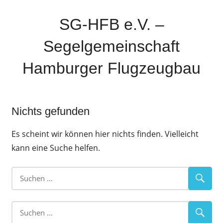
Zum
Inhalt
SG-HFB e.V. –
springen
Segelgemeinschaft
Hamburger Flugzeugbau
Sparte
der
Nichts gefunden
Airbus-
Sportgemeinschaft
Es scheint wir können hier nichts finden. Vielleicht
Hamburg
kann eine Suche helfen.