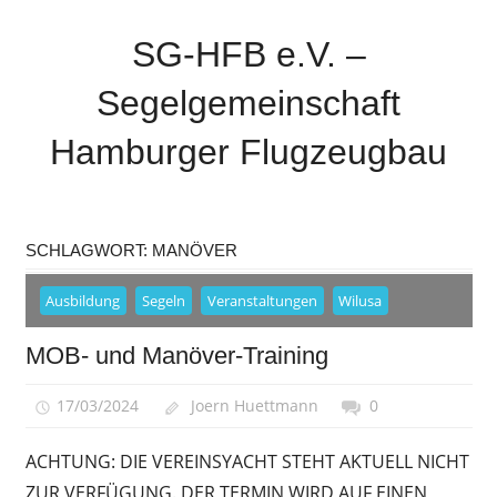
Zum
Inhalt
SG-HFB e.V. –
springen
Segelgemeinschaft
Hamburger Flugzeugbau
Sparte
der
SCHLAGWORT:
MANÖVER
Airbus-
Sportgemeinschaft
Ausbildung
Segeln
Veranstaltungen
Wilusa
Hamburg
MOB- und Manöver-Training
17/03/2024
Joern Huettmann
0
ACHTUNG: DIE VEREINSYACHT STEHT AKTUELL NICHT
ZUR VERFÜGUNG. DER TERMIN WIRD AUF EINEN