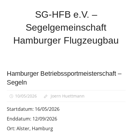
Zum
Inhalt
SG-HFB e.V. –
springen
Segelgemeinschaft
Hamburger Flugzeugbau
Sparte
der
Airbus-
Hamburger Betriebssportmeisterschaft –
Sportgemeinschaft
Segeln
Hamburg
10/05/2026
Joern Huettmann
Startdatum:
16/05/2026
Enddatum:
12/09/2026
Ort:
Alster, Hamburg