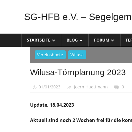
Zum
Inhalt
SG-HFB e.V. – Segelgem
springen
Sparte
der
STARTSEITE
BLOG
FORUM
TE
Airbus-
Sportgemeinschaft
Vereinsboote
Wilusa
Hamburg
Wilusa-Törnplanung 2023
01/01/2023
Joern Huettmann
0
Update, 18.04.2023
Aktuell sind noch 2 Wochen frei für die 